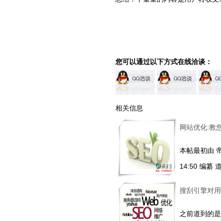
您可以通过以下方式在线洽谈：
相关信息
网站优化:教
本帖最初由 帝国
14:50 编
搜刮引擎对用
之前道到的是