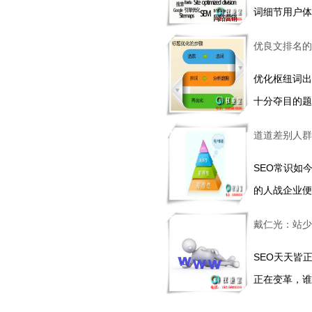
词细节用户体
优良文排名的
优化枢纽词出
十分夺目的题
道道差别人群
SEO常识如
的人战企业便
戴仁光：站少
SEO天天皆
正在变革，谁