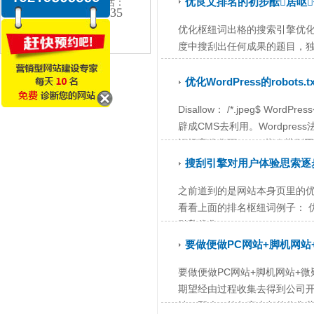
优良文排名的初步酝居呕
24小时咨询电话：
152-1580-3335
优化枢纽词出格的搜索引擎优化
电话：0576-8989-9550
度中搜刮出任何成果的题目，
亲身理论以后才气实在感触感染.
优化WordPress的robots
Disallow： /*.jpeg$
辟成CMS去利用。Wordpress法
识提高优化下。 1、指令辨别网.
搜刮引擎对用户体验思索逐
之前道到的是网站本身页里的优
看看上面的排名枢纽词例子： 
引擎优化fuwu9842231540281.jp
要做便做PC网站+脚机网站
要做便做PC网站+脚机网站+
期望经由过程收集去得到公司
站，那么，绝年夜大都的收集营销