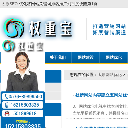
太原SEO
优化将网站关键词排名推广到百度快照第1页
太原网站优化首页
关于我们
网站建设
网站优化
您现在的位置：
太原网站优化
>
关于我们
关于我们
处所网站内容建立五网站优
联系我们
3、网站优化电视中找本创文
联 系
当地平易近死消息，并且排名
布像第两面的优化些搜索引擎优化
权重宝