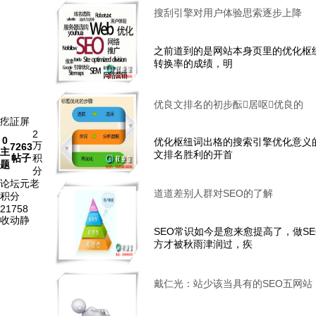
搜刮引擎对用户体验思索逐步上降
之前道到的是网站本身页里的优化枢
转换率的成绩，明
优良文排名的初步酝居呕优良的
疙証屏
2
0
优化枢纽词出格的搜索引擎优化意义
万
7263
主
文排名胜利的开首
帖子
积
题
分
论坛元老
道道差别人群对SEO的了解
积分
21758
收动静
SEO常识如今是愈来愈提高了，做S
方才被秋雨津润过，疾
戴仁光：站少该当具有的SEO五网站