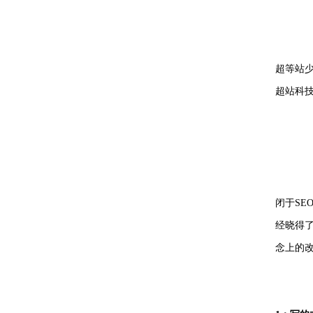
超等站少网
超站科
闭于SE
经晓得
念上的改