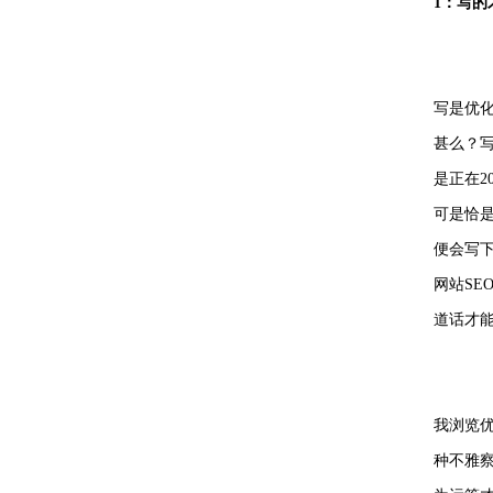
1：写的
写是优
甚么？
是正在2
可是恰
便会写
网站S
道话才
我浏览优
种不雅