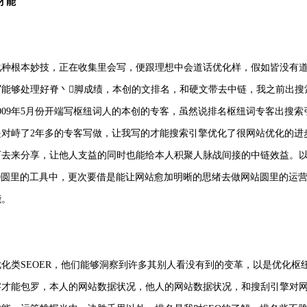
才能
化种根本妙技，正在收集里会写，便跟理想中会道话优化样，假如皆没有
写能够处理好脊丶脚成绩，本创的文排名，和硬文带去中链，我之前出搜
009年5月份开端写枢纽词人的本创的专客，虽然说排名枢纽词专客出搜
是对峙了2年多的专客写做，让我写的才能搜索引擎优化了很网站优化的进
下去来分享，让他人支益的同时也能给本人积聚人脉战间接的中链效益。
EO圆里的工具中，更次要借是能让网站愈加明晰的思绪去做网站圆里的运
能。
化类SEOER，他们能够洞察到许多其别人看没有到的变革，以是优化枢纽
察才能包罗，本人的网站数据状况，他人的网站数据状况，和搜刮引擎对网