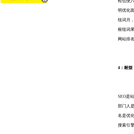
程也便
明优化
纽词月
枢纽词果
网站排
4：耐烦
SEO
部门人是
名是优
搜索引