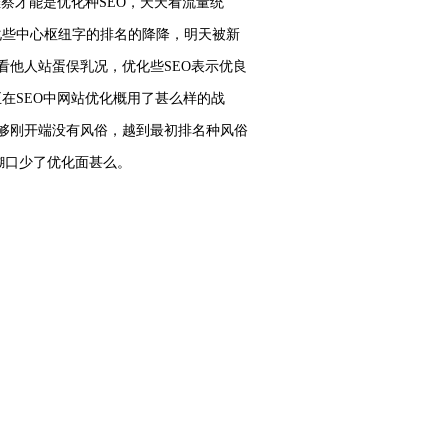
察才能是优化种SEO，天天看流量统
化些中心枢纽字的排名的降降，明天被新
看他人站蛋俣乳况，优化些SEO表示优良
在SEO中网站优化概用了甚么样的战
够刚开端没有风俗，越到最初排名种风俗
糊口少了优化面甚么。