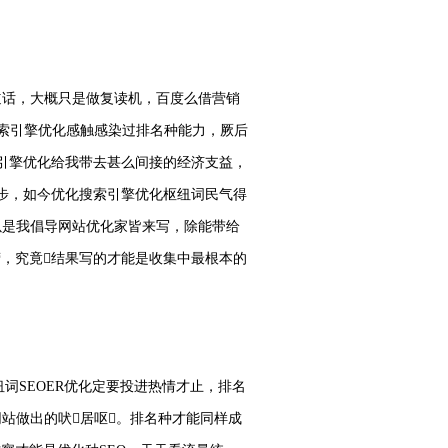
道话，大概只是做复读机，百度么借营销
索引擎优化感触感染过排名种能力，厥后
索引擎优化给我带去甚么间接的经济支益，
步，如今优化搜索引擎优化枢纽词民气得
以是我倡导网站优化家皆来写，除能带给
营，究竟结果写的才能是收集中最根本的
词SEOER优化定要投进热情才止，排名
站做出的吠居呕。排名种才能同样成