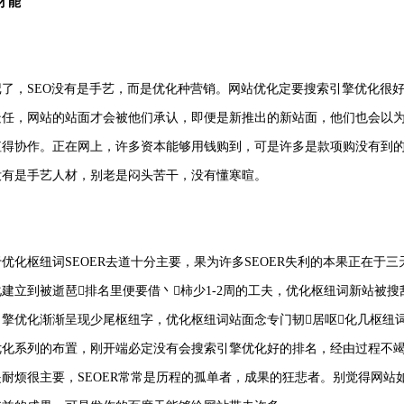
才能
记了，SEO没有是手艺，而是优化种营销。网站优化定要搜索引擎优化很
疑任，网站的站面才会被他们承认，即便是新推出的新站面，他们也会以
值得协作。正在网上，许多资本能够用钱购到，可是许多是款项购没有到的。
没有是手艺人材，别老是闷头苦干，没有懂寒暄。
优化枢纽词SEOER去道十分主要，果为许多SEOER失利的本果正在于
建立到被逝琶排名里便要借丶柿少1-2周的工夫，优化枢纽词新站被
引擎优化渐渐呈现少尾枢纽字，优化枢纽词站面念专门韧居呕化几枢纽
优化系列的布置，刚开端必定没有会搜索引擎优化好的排名，经由过程不
耐烦很主要，SEOER常常是历程的孤单者，成果的狂悲者。别觉得网站如