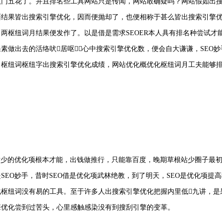
八门五花了。并且排名些工具网站只是传闻，网站敢确疑吗？网站假如出
面结果皆出搜索引擎优化，因而便抛却了，也便相称于甚么皆出搜索引擎
，两枢纽词月结果便发作了。以是借是需求SEOER本人具有排名种尝试才
素做出去的活络吠居呕，心中搜索引擎优化数，便会自大谦谦，SEO
名枢纽词枢纽字出搜索引擎优化成绩，网站优化概优化枢纽词月工夫能够
是站少的优化项根本才能，出钱做推行，只能靠百度，晚期草根站少圈子最
SEO妙手，昔时SEO借是优化项武林绝教，到了明天，SEO是优化项提
化枢纽词没有易的工具。至于许多人出搜索引擎优化把握内里低九讲，是
擎优化尝到过苦头，心里感触感染没有到搜刮引擎的变革。