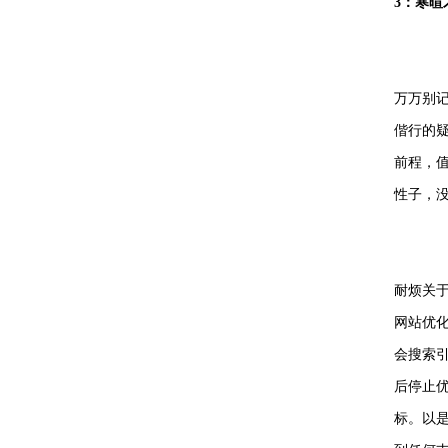
3：寒暄
万万别
偕行的
前程，
性子，
耐烦关于
网站优化
会搜索
后停止
标。以是