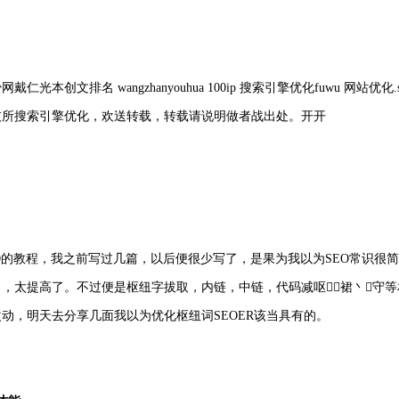
戴仁光本创文排名 wangzhanyouhua 100ip 搜索引擎优化fuwu 网站优化.su
技所搜索引擎优化，欢送转载，转载请说明做者战出处。开开
O的教程，我之前写过几篇，以后便很少写了，是果为我以为SEO常识很
了，太提高了。不过便是枢纽字拔取，内链，中链，代码减呕，裙丶守
动，明天去分享几面我以为优化枢纽词SEOER该当具有的。