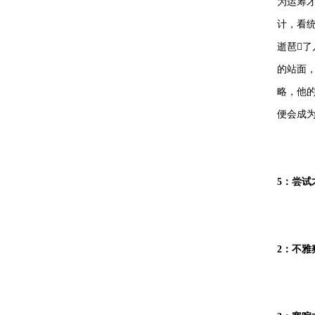
为运筹才
计，看
逝琶
的站面
略，他
便会成为
5：尝试
2：不雅