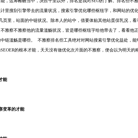
能，运筹帷幄当中，决胜千里以外，排名是我对SEO的了解。排名些不雅
统计里搜刮引擎带去的流量状况，搜索引擎优化哪些枢纽字，和网站的优
了几页里，站面的中链状况。除本人的站中，借要体贴其他站蛋俣乳况，看
，不雅察不雅察他的流量滥觞状况，皆是哪些枢纽字给他带去了，看看他正
的中链滥觞是哪些。 不雅察排名些工具绝对对网站搜索引擎优化益处，能
SEOER的根本才能，天天没有做优化次片面的不雅察，便会以为明天的
才能
察变革的才能