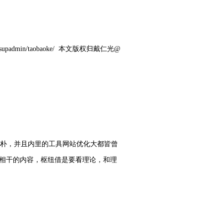
padmin/taobaoke/ 本文版权归戴仁光@
简朴，并且内里的工具网站优化大都皆曾
等相干的内容，枢纽借是要看理论，和理