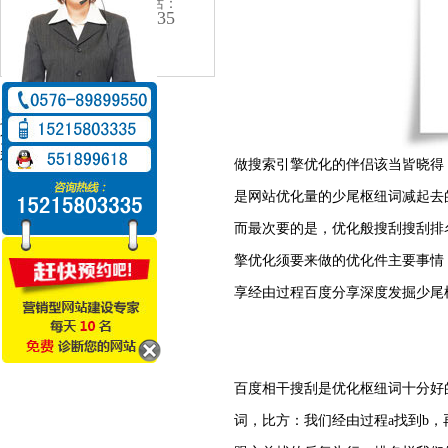
24小时咨询电话：
152-1580-3335
电话：0576-8989-9550
珍藏
复兴
利用讲具 告发
做搜索引擎优化的伴侣该当皆晓得
是网站优化量的少尾枢纽词减起去
而最次要的是，优化般搜刮搜刮排
擎优化须要来做的优化件主要事情
享经由过程百度分享深度发掘少尾
百度相干搜刮是优化枢纽词十分好
词，比方：我们经由过程a找到b，