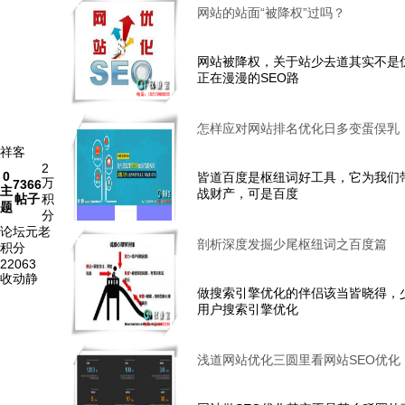
网站的站面“被降权”过吗？
网站被降权，关于站少去道其实不是
正在漫漫的SEO路
怎样应对网站排名优化日多变蛋俣乳
祥客
2
0
皆道百度是枢纽词好工具，它为我们
万
7366
主
战财产，可是百度
帖子
积
题
分
论坛元老
剖析深度发掘少尾枢纽词之百度篇
积分
22063
收动静
做搜索引擎优化的伴侣该当皆晓得，
用户搜索引擎优化
浅道网站优化三圆里看网站SEO优化