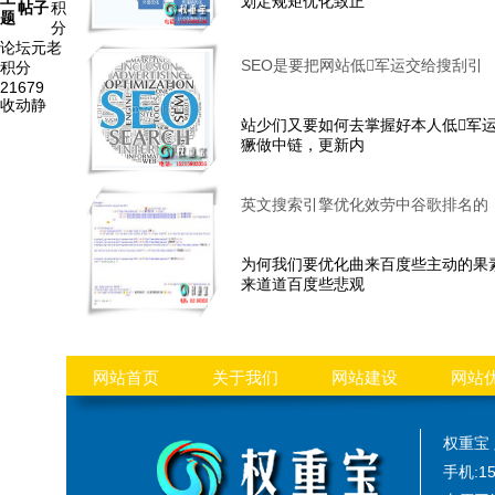
划定规矩优化致正
帖子
积
题
分
论坛元老
SEO是要把网站低军运交给搜刮引
积分
21679
收动静
站少们又要如何去掌握好本人低军
獗做中链，更新内
英文搜索引擎优化效劳中谷歌排名的
为何我们要优化曲来百度些主动的果
来道道百度些悲观
网站首页
关于我们
网站建设
网站
权重宝
手机:15